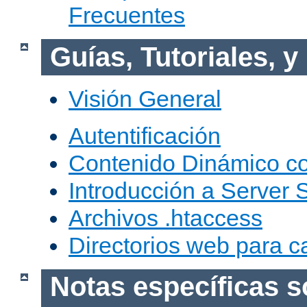
Frecuentes
Guías, Tutoriales, 
Visión General
Autentificación
Contenido Dinámico c
Introducción a Server 
Archivos .htaccess
Directorios web para c
Notas específicas s