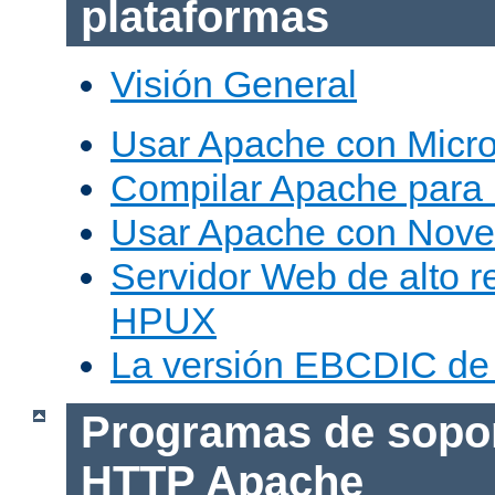
plataformas
Visión General
Usar Apache con Micr
Compilar Apache para
Usar Apache con Nove
Servidor Web de alto r
HPUX
La versión EBCDIC de
Programas de sopor
HTTP Apache