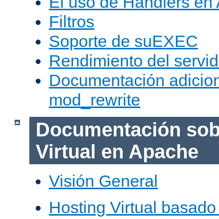
El uso de Handlers en
Filtros
Soporte de suEXEC
Rendimiento del servid
Documentación adicion
mod_rewrite
Documentación sob
Virtual en Apache
Visión General
Hosting Virtual basad