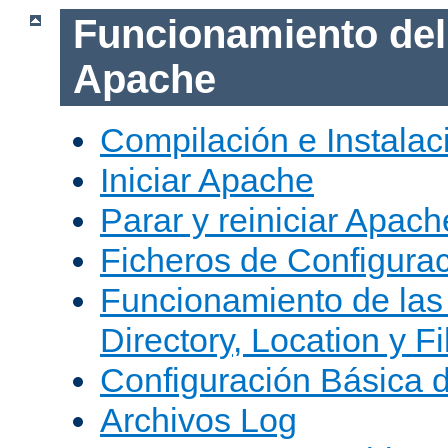
Funcionamiento del
Apache
Compilación e Instala
Iniciar Apache
Parar y reiniciar Apach
Ficheros de Configura
Funcionamiento de las
Directory, Location y Fi
Configuración Básica 
Archivos Log