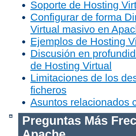
Soporte de Hosting Vir
Configurar de forma Di
Virtual masivo en Apa
Ejemplos de Hosting Vi
Discusión en profundid
de Hosting Virtual
Limitaciones de los de
ficheros
Asuntos relacionados
Preguntas Más Frec
Apache