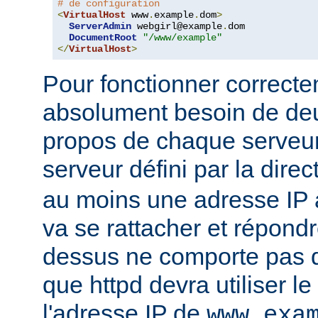
# de configuration
<
VirtualHost
 www
.
example
.
dom
>
ServerAdmin
 webgirl@example
.
dom

DocumentRoot
"/www/example"
</
VirtualHost
>
Pour fonctionner correcte
absolument besoin de deu
propos de chaque serveur 
serveur défini par la direc
au moins une adresse IP à
va se rattacher et répondr
dessus ne comporte pas d'
que httpd devra utiliser l
l'adresse IP de
www.exa