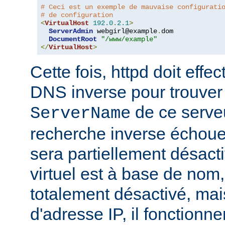
# Ceci est un exemple de mauvaise configurati
# de configuration
<
VirtualHost
192.0
.
2.1
>
ServerAdmin
 webgirl@example
.
dom

DocumentRoot
"/www/example"
</
VirtualHost
>
Cette fois, httpd doit eff
DNS inverse pour trouver
de ce serveur
ServerName
recherche inverse échoue,
sera partiellement désacti
virtuel est à base de nom, 
totalement désactivé, mais
d'adresse IP, il fonctionn