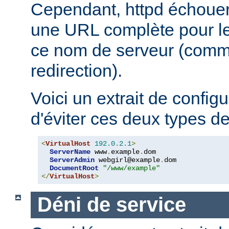
Cependant, httpd échouera
une URL complète pour le 
ce nom de serveur (comm
redirection).
Voici un extrait de config
d'éviter ces deux types d
<
VirtualHost
192.0
.
2.1
>
ServerName
 www
.
example
.
dom

ServerAdmin
 webgirl@example
.
dom

DocumentRoot
"/www/example"
</
VirtualHost
>
Déni de service