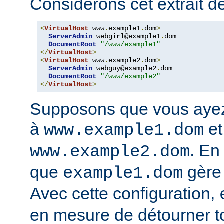
Considérons cet extrait de
<
VirtualHost
 www
.
example1
.
dom
>
ServerAdmin
 webgirl@example1
.
dom

DocumentRoot
"/www/example1"
</
VirtualHost
>
<
VirtualHost
 www
.
example2
.
dom
>
ServerAdmin
 webguy@example2
.
dom

DocumentRoot
"/www/example2"
</
VirtualHost
>
Supposons que vous ayez
à
et
www.example1.dom
. En
www.example2.dom
que
gère
example1.dom
Avec cette configuration,
en mesure de détourner tou