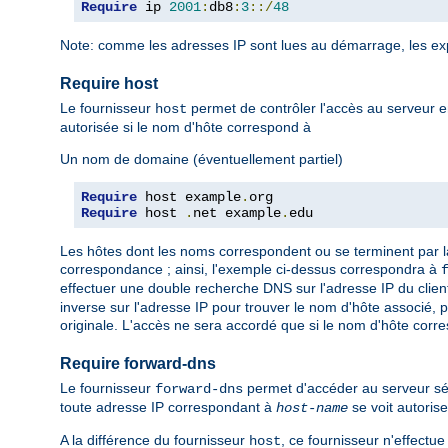
Require
 ip 
2001
:
db8
:
3
::/
48
Note: comme les adresses IP sont lues au démarrage, les ex
Require host
Le fournisseur
permet de contrôler l'accès au serveur e
host
autorisée si le nom d'hôte correspond à
Un nom de domaine (éventuellement partiel)
Require
 host example
.
Require
 host 
.
net example
.
edu
Les hôtes dont les noms correspondent ou se terminent par l
correspondance ; ainsi, l'exemple ci-dessus correspondra à
effectuer une double recherche DNS sur l'adresse IP du client,
inverse sur l'adresse IP pour trouver le nom d'hôte associé, 
originale. L'accès ne sera accordé que si le nom d'hôte corr
Require forward-dns
Le fournisseur
permet d'accéder au serveur sé
forward-dns
toute adresse IP correspondant à
se voit autorise
host-name
A la différence du fournisseur
, ce fournisseur n'effectu
host