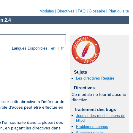
Modules
|
Directives
|
FAQ
|
Glossaire
|
Plan du site
n 2.4
Langues Disponibles:
en
|
fr
Sujets
Les directives Require
Directives
Ce module ne fournit aucune
directive.
iliser cette directive à l'intérieur de
rôle d'accès peut être effectué en
Traitement des bugs
Journal des modifications de
httpd
que l'on souhaite dans la plupart des
Problèmes connus
n, en plaçant les directives dans
Signaler un bug