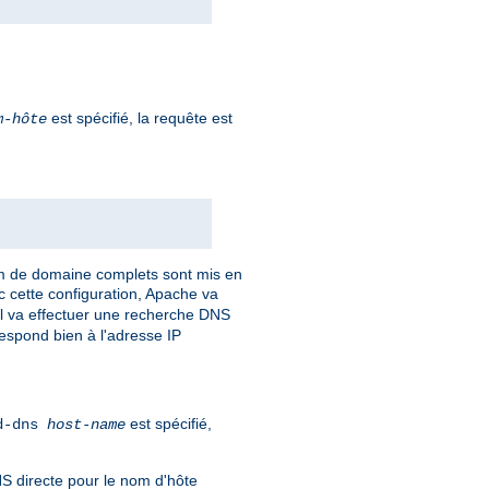
est spécifié, la requête est
m-hôte
om de domaine complets sont mis en
c cette configuration, Apache va
 Il va effectuer une recherche DNS
respond bien à l'adresse IP
est spécifié,
rd-dns
host-name
NS directe pour le nom d'hôte