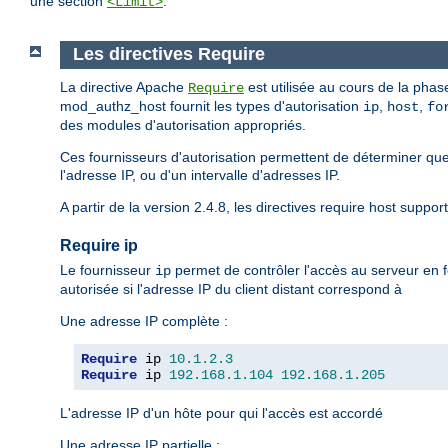
une section
.
<Limit>
Les directives Require
La directive Apache
est utilisée au cours de la phase
Require
mod_authz_host fournit les types d'autorisation
,
,
ip
host
fo
des modules d'autorisation appropriés.
Ces fournisseurs d'autorisation permettent de déterminer que
l'adresse IP, ou d'un intervalle d'adresses IP.
A partir de la version 2.4.8, les directives require host suppor
Require ip
Le fournisseur
permet de contrôler l'accès au serveur en f
ip
autorisée si l'adresse IP du client distant correspond à
Une adresse IP complète :
Require
 ip 
10.1
.
2.3
Require
 ip 
192.168
.
1.104
192.168
.
1.205
L'adresse IP d'un hôte pour qui l'accès est accordé
Une adresse IP partielle :