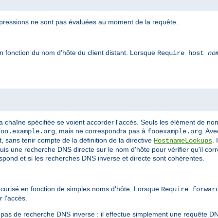
pressions ne sont pas évaluées au moment de la requête.
n fonction du nom d'hôte du client distant. Lorsque
Require host
no
a chaîne spécifiée se voient accorder l'accès. Seuls les élément de n
, mais ne correspondra pas à
. Ave
foo.example.org
fooexample.org
 sans tenir compte de la définition de la directive
.
HostnameLookups
puis une recherche DNS directe sur le nom d'hôte pour vérifier qu'il cor
espond et si les recherches DNS inverse et directe sont cohérentes.
curisé en fonction de simples noms d'hôte. Lorsque
Require forwa
r l'accès.
e pas de recherche DNS inverse : il effectue simplement une requête D