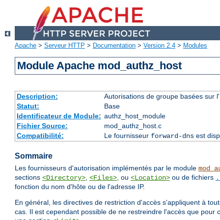
Apache
>
Serveur HTTP
>
Documentation
>
Version 2.4
>
Modules
Module Apache mod_authz_host
Description:
Autorisations de groupe basées sur l
Statut:
Base
Identificateur de Module:
authz_host_module
Fichier Source:
mod_authz_host.c
Compatibilité:
Le fournisseur
est disp
forward-dns
Sommaire
Les fournisseurs d'autorisation implémentés par le module
mod_a
sections
,
, ou
ou de fichiers
<Directory>
<Files>
<Location>
.
fonction du nom d'hôte ou de l'adresse IP.
En général, les directives de restriction d'accès s'appliquent à to
cas. Il est cependant possible de ne restreindre l'accès que pour 