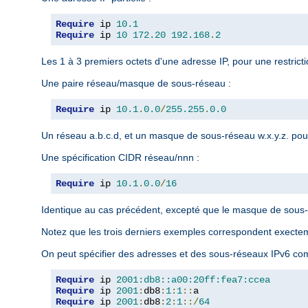
Require
 ip 
10.1
Require
 ip 
10
172.20
192.168
.
2
Les 1 à 3 premiers octets d'une adresse IP, pour une restrict
Une paire réseau/masque de sous-réseau :
Require
 ip 
10.1
.
0.0
/
255.255
.
0.0
Un réseau a.b.c.d, et un masque de sous-réseau w.x.y.z. pour
Une spécification CIDR réseau/nnn :
Require
 ip 
10.1
.
0.0
/
16
Identique au cas précédent, excepté que le masque de sous-r
Notez que les trois derniers exemples correspondent exect
On peut spécifier des adresses et des sous-réseaux IPv6 com
Require
 ip 
2001:db8::a00:20ff:fea7:ccea
Require
 ip 
2001
:
db8
:
1
:
1
::
Require
 ip 
2001
:
db8
:
2
:
1
::/
64