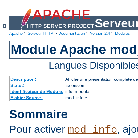
Serveu
Apache
>
Serveur HTTP
>
Documentation
>
Version 2.4
>
Modules
Module Apache mod
Langues Disponible
Description:
Affiche une présentation complète de
Statut:
Extension
Identificateur de Module:
info_module
Fichier Source:
mod_info.c
Sommaire
Pour activer
, aj
mod_info