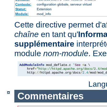
Contexte:
configuration globale, serveur virtuel
Statut:
Extension
Module:
mod_info
Cette directive permet d'a
chaîne
en tant qu'
Informa
supplémentaire
interpré
module
nom-module
. Exe
AddModuleInfo
 mod_deflate
.
c 
'
See
<
a \

    href
=
"http://httpd.apache.org/docs/2.4/mo
    http
://
httpd
.
apache
.
org
/
docs
/
2.4
/
mod
/
mod_
Lang
Commentaires