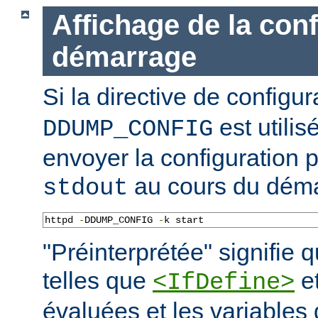
Affichage de la con
démarrage
Si la directive de configu
est utilis
DDUMP_CONFIG
envoyer la configuration p
au cours du déma
stdout
httpd 
-
DDUMP_CONFIG 
-
k start
"Préinterprétée" signifie q
telles que
e
<IfDefine>
évaluées et les variables