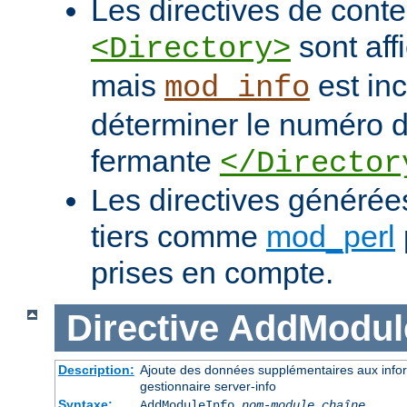
Les directives de con
sont af
<Directory>
mais
est in
mod_info
déterminer le numéro de
fermante
</Director
Les directives généré
tiers comme
mod_perl
prises en compte.
Directive
AddModul
Description:
Ajoute des données supplémentaires aux infor
gestionnaire server-info
Syntaxe:
AddModuleInfo
nom-module
chaîne